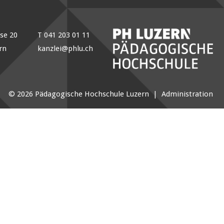
sse 20
T 041 203 01 11
rn
kanzlei@phlu.ch
© 2026 Pädagogische Hochschule Luzern |
Administration