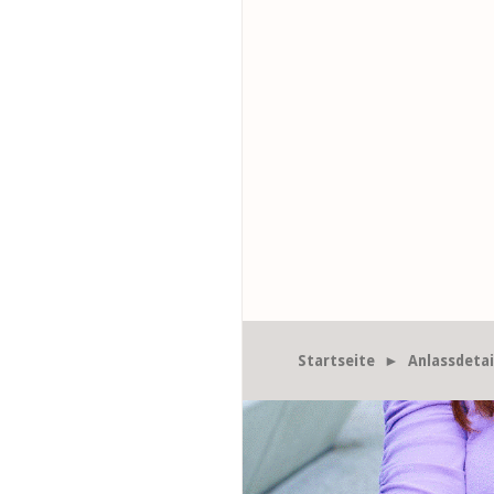
Startseite
► Anlassdetai