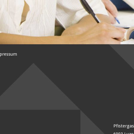
pressum
Pfisterga
6003 Luze