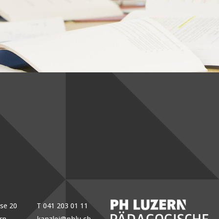
sse 20
T 041 203 01 11
rn
kanzlei@phlu.ch